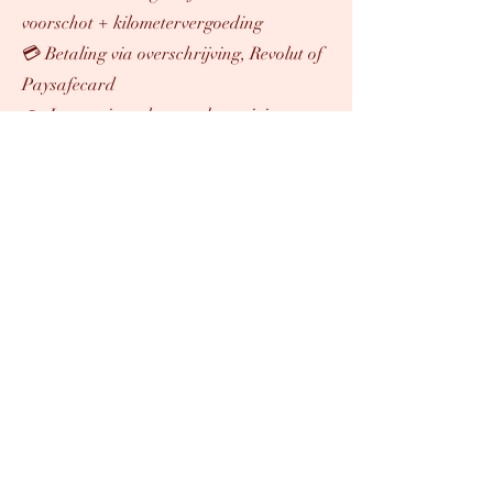
voorschot + kilometervergoeding
💳 Betaling via overschrijving, Revolut of
Paysafecard
👉 Instructies volgen na bevestiging van
je aanvraag
Voorbeeld van een
goede eerste mail
Dag Lisa,
Mijn naam is Thomas, ik ben 39 jaar,
werk in de culturele sector en zou je
graag leren kennen. Je stijl, uitstraling
en persoonlijkheid spraken me meteen