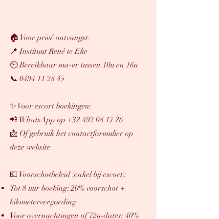
🏠 Voor privé ontvangst:
📍 Instituut René te Eke
🕙 Bereikbaar ma-vr tussen 10u en 16u
📞 0494 11 28 45
✨ Voor escort boekingen:
📲 WhatsApp op
+32 492 08 17 26
📩 Of gebruik het contactformulier op
deze website
💶 Voorschotbeleid (enkel bij escort):
Tot 8 uur boeking: 20% voorschot +
kilometervergoeding
Voor overnachtingen of 72u-dates: 40%