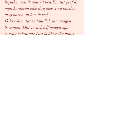
bepalen wat ik waard ben.En dat geef ik 
mijn kinderen elke dag mee. In woorden, 
in gebaren, in hoe ik leef.
Ik leer hen dat ze hun lichaam mogen 
bewonen. Dat ze zichzelf mogen zijn, 
zonder schaamte.Dat liefde veilig hoort 
te voelen.
Dat werk niet gelijk hoeft te staan aan 
opoffering.
En dat je als mens alle rollen mag 
combineren – als jij dat wil.
Oproep – en een zachte, trotse 
afsluiter
Ik weet dat deze blog sommige mensen 
zal doen fronsen. Misschien zelfs boos 