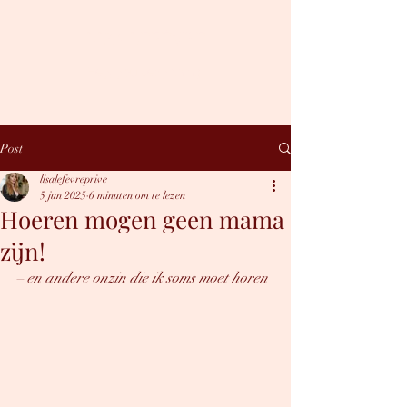
LISA LEFÈVRE
Hey, you sexy thing.
Post
lisalefevreprive
5 jun 2025
6 minuten om te lezen
Hoeren mogen geen mama
zijn!
– en andere onzin die ik soms moet horen