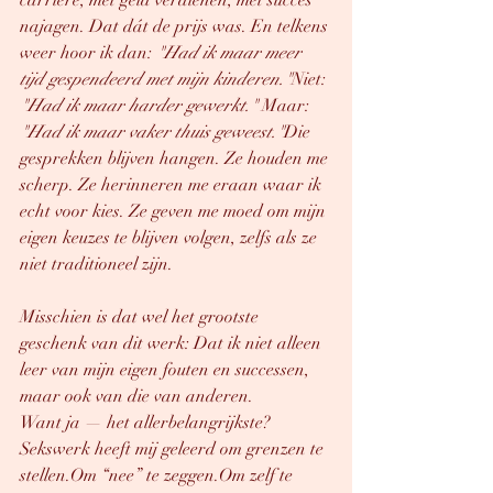
carrière, met geld verdienen, met succes 
najagen. Dat dát de prijs was. En telkens 
weer hoor ik dan: 
"Had ik maar meer 
tijd gespendeerd met mijn kinderen."
Niet: 
"Had ik maar harder gewerkt."
 Maar: 
"Had ik maar vaker thuis geweest."
Die 
gesprekken blijven hangen. Ze houden me 
scherp. Ze herinneren me eraan waar ik 
echt voor kies. Ze geven me moed om mijn 
eigen keuzes te blijven volgen, zelfs als ze 
niet traditioneel zijn.
Misschien is dat wel het grootste 
geschenk van dit werk: Dat ik niet alleen 
leer van mijn eigen fouten en successen, 
maar ook van die van anderen.
Want ja — het allerbelangrijkste?
Sekswerk heeft mij geleerd om grenzen te 
stellen.Om “nee” te zeggen.Om zelf te 