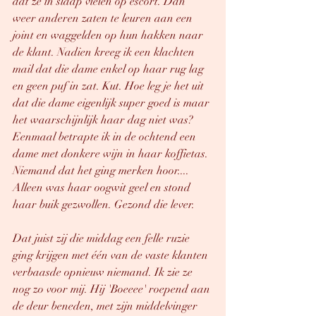
dat ze in slaap vielen op escort. Dan 
weer anderen zaten te leuren aan een 
joint en waggelden op hun hakken naar 
de klant. Nadien kreeg ik een klachten 
mail dat die dame enkel op haar rug lag 
en geen puf in zat. Kut. Hoe leg je het uit 
dat die dame eigenlijk super goed is maar 
het waarschijnlijk haar dag niet was?
Eenmaal betrapte ik in de ochtend een 
dame met donkere wijn in haar koffietas. 
Niemand dat het ging merken hoor.... 
Alleen was haar oogwit geel en stond 
haar buik gezwollen. Gezond die lever. 
Dat juist zij die middag een felle ruzie 
ging krijgen met één van de vaste klanten 
verbaasde opnieuw niemand. Ik zie ze 
nog zo voor mij. Hij 'Boeeee' roepend aan 
de deur beneden, met zijn middelvinger 