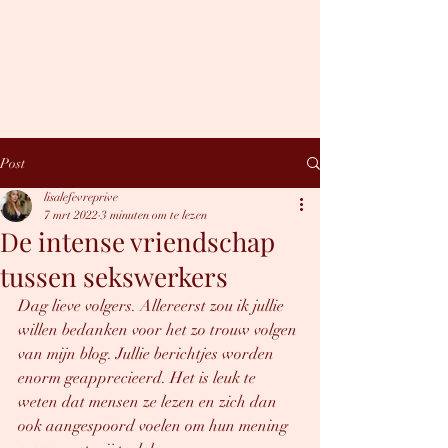
LISA LEFÈVRE
Hey, you sexy thing.
Post
lisalefevreprive
7 mrt 2022
3 minuten om te lezen
De intense vriendschap
tussen sekswerkers
Dag lieve volgers. Allereerst zou ik jullie 
willen bedanken voor het zo trouw volgen 
van mijn blog. Jullie berichtjes worden 
enorm geapprecieerd. Het is leuk te 
weten dat mensen ze lezen en zich dan 
ook aangespoord voelen om hun mening 