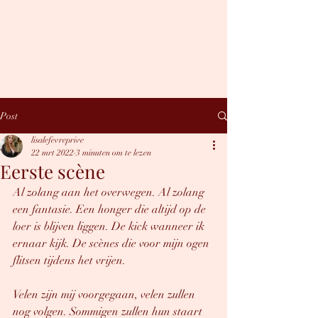
LISA LEFÈVRE
Hey, you sexy thing.
Post
lisalefevreprive
22 mrt 2022
3 minuten om te lezen
Eerste scène
Al zolang aan het overwegen. Al zolang 
een fantasie. Een honger die altijd op de 
loer is blijven liggen. De kick wanneer ik 
ernaar kijk. De scènes die voor mijn ogen 
flitsen tijdens het vrijen. 
Velen zijn mij voorgegaan, velen zullen 
nog volgen. Sommigen zullen hun staart 