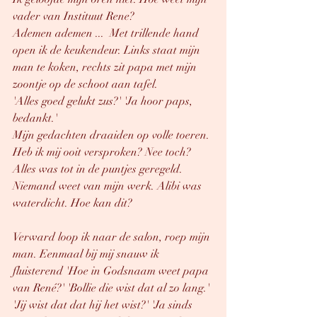
vader van Instituut Rene? 
Ademen ademen ...  Met trillende hand 
open ik de keukendeur. Links staat mijn 
man te koken, rechts zit papa met mijn 
zoontje op de schoot aan tafel. 
'Alles goed gelukt zus?' 'Ja hoor paps, 
bedankt.'
Mijn gedachten draaiden op volle toeren. 
Heb ik mij ooit versproken? Nee toch? 
Alles was tot in de puntjes geregeld. 
Niemand weet van mijn werk. Alibi was 
waterdicht. Hoe kan dit?
Verward loop ik naar de salon, roep mijn 
man. Eenmaal bij mij snauw ik 
fluisterend 'Hoe in Godsnaam weet papa 
van René?' 'Bollie die wist dat al zo lang.' 
'Jij wist dat dat hij het wist?' 'Ja sinds 