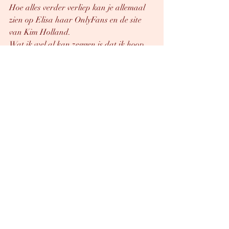
Hoe alles verder verliep kan je allemaal 
zien op Elisa haar OnlyFans en de site 
van Kim Holland. 
Wat ik wel al kan zeggen is dat ik hoop 
dit nog veel te mogen doen, want hoe leuk 
was me dat? 
Heel erg veel plezier ermee! 
Lieve enthousiaste kussen 
Lisa 