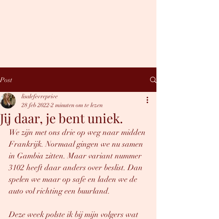
LISA LEFÈVRE
Hey, you sexy thing.
Post
lisalefevreprive
28 feb 2022
2 minuten om te lezen
Jij daar, je bent uniek.
We zijn met ons drie op weg naar midden 
Frankrijk. Normaal gingen we nu samen 
in Gambia zitten. Maar variant nummer 
3102 heeft daar anders over beslist. Dan 
spelen we maar op safe en laden we de 
auto vol richting een buurland. 
Deze week polste ik bij mijn volgers wat 