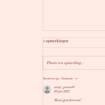
2 opmerkingen
De Stille Droogte
Plaats een opmerking...
Sorteren op:
Nieuwste
pietje_porno01
09 jun 2022
Mooi geschreven!