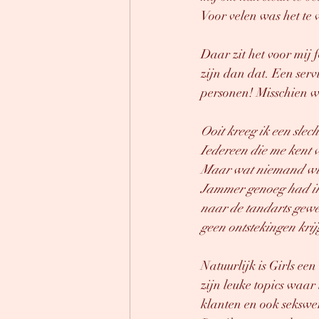
Voor velen was het te
Daar zit het voor mij 
zijn dan dat. Een serv
personen! Misschien wa
Ooit kreeg ik een slec
Iedereen die me kent w
Maar wat niemand wist,
Jammer genoeg had ik t
naar de tandarts gewe
geen ontstekingen krij
Natuurlijk is Girls e
zijn leuke topics waar
klanten en ook sekswer