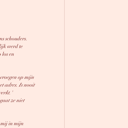
ns schouders. 
ijk werd te 
 los en 
 vroegen op mijn 
 adres. Is nooit 
erkt.'
aat ze niet 
 mij in mijn 