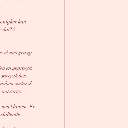
oonlijker kan 
 dat? 2 
e ik niet graag. 
ien en geproefd. 
sorry ik ben 
mdoen zodat ik 
 not sorry.
 met klanten. Er 
schillende 