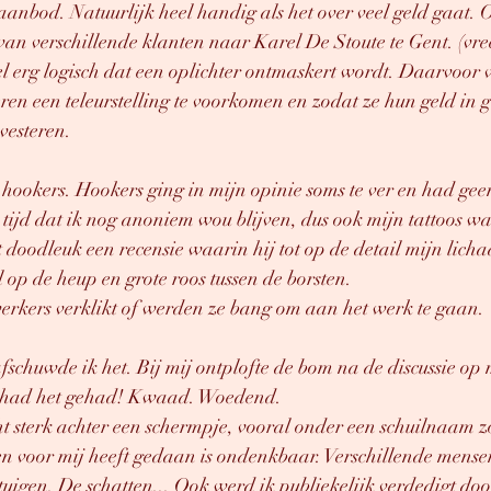
 aanbod. Natuurlijk heel handig als het over veel geld gaat. 
an verschillende klanten naar Karel De Stoute te Gent. (vre
el erg logisch dat een oplichter ontmaskert wordt. Daarvoor vi
eren een teleurstelling te voorkomen en zodat ze hun geld in 
vesteren. 
hookers. Hookers ging in mijn opinie soms te ver en had geen
e tijd dat ik nog anoniem wou blijven, dus ook mijn tattoos w
nt doodleuk een recensie waarin hij tot op de detail mijn lich
l op de heup en grote roos tussen de borsten. 
rkers verklikt of werden ze bang om aan het werk te gaan. 
afschuwde ik het. Bij mij ontplofte de bom na de discussie op 
Ik had het gehad! Kwaad. Woedend. 
t sterk achter een schermpje, vooral onder een schuilnaam zo
n voor mij heeft gedaan is ondenkbaar. Verschillende mense
tuigen. De schatten... Ook werd ik publiekelijk verdedigt do