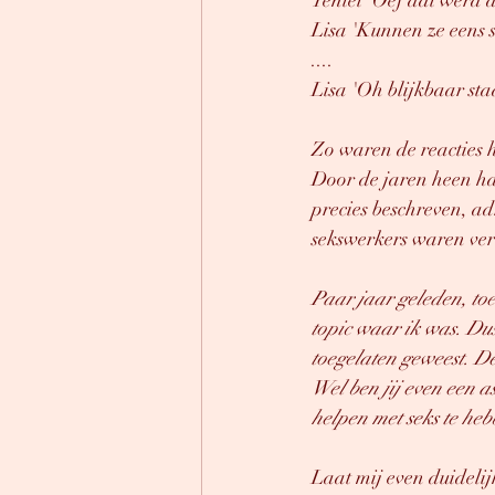
Yentel 'Oef dat werd al
Lisa 'Kunnen ze eens s
.... 
Lisa 'Oh blijkbaar sta
Zo waren de reacties h
Door de jaren heen ha
precies beschreven, ad
sekswerkers waren ver
Paar jaar geleden, to
topic waar ik was. Dus
toegelaten geweest. D
Wel ben jij even een a
helpen met seks te heb
Laat mij even duidelijk