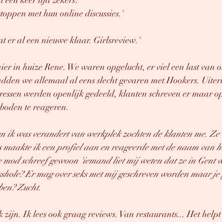
 een keer tijd zekers?'
toppen met hun online discussies.'
at er al een nieuwe klaar. Girlsreview.'
ier in huize Rene. We waren opgelucht, er viel een last van o
dden we allemaal al eens slecht gevaren met Hookers. Uiterl
ressen werden openlijk gedeeld, klanten schreven er maar op
boden te reageren. 
en ik was verandert van werkplek zochten de klanten me. Ze
 maakte ik een profiel aan en reageerde met de naam van het
e mod schreef gewoon 'iemand liet mij weten dat ze in Gent w
sshole? Er mag over seks met mij geschreven worden maar je g
ben? Zucht.
 zijn. Ik lees ook graag reviews. Van restaurants... Het helpt