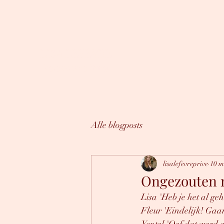
LISA LEFÈVRE
Hey, you sexy thing.
Alle blogposts
lisalefevreprive
10 m
Ongezouten m
Lisa 'Heb je het al g
Fleur 'Eindelijk! Gaan