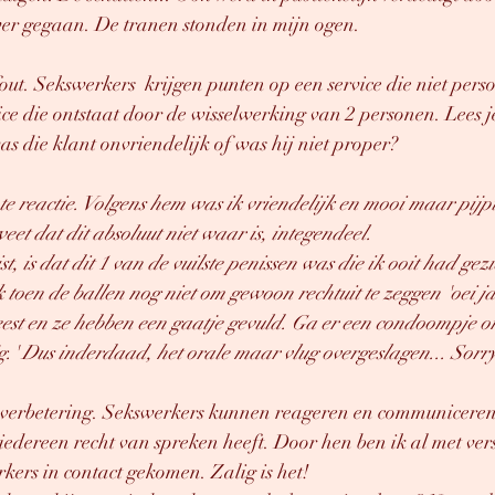
 ver gegaan. De tranen stonden in mijn ogen.
fout. Sekswerkers  krijgen punten op een service die niet pers
ice die ontstaat door de wisselwerking van 2 personen. Lees je
s die klant onvriendelijk of was hij niet proper?
hte reactie. Volgens hem was ik vriendelijk en mooi maar pijpt
eet dat dit absoluut niet waar is, integendeel. 
 is dat dit 1 van de vuilste penissen was die ik ooit had gez
oen de ballen nog niet om gewoon rechtuit te zeggen 'oei ja 
est en ze hebben een gaatje gevuld. Ga er een condoompje o
g.' Dus inderdaad, het orale maar vlug overgeslagen... Sorry
en verbetering. Sekswerkers kunnen reageren en communiceren
 iedereen recht van spreken heeft. Door hen ben ik al met ver
kers in contact gekomen. Zalig is het! 