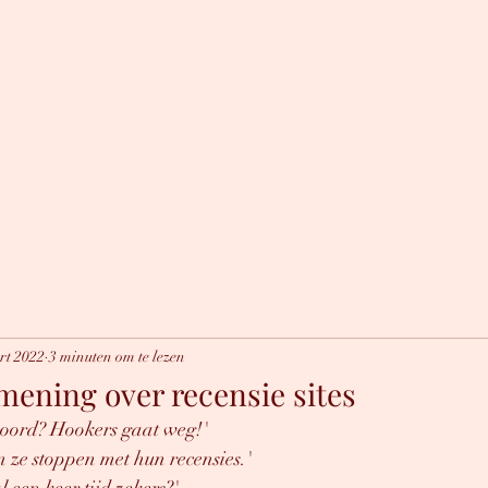
Welko
rt 2022
3 minuten om te lezen
ening over recensie sites
ehoord? Hookers gaat weg!'
 ze stoppen met hun recensies.'