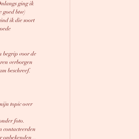
Onlangs ging ik 
e goed btw)
nd ik die soort 
goede 
 begrip voor de 
aren verborgen 
aam beschreef.
mijn topic over 
nder foto. 
n contacteerden 
or onbekenden... 